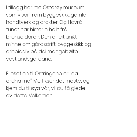
I tillegg har me Osterøy museum
som visar fram byggeskikk, gamle
handtverk og drakter. Og Havrå-
tunet har historie heilt frå
bronsaldaren. Den er eit unikt
minne om gårdsdrift, byggeskikk og
arbeidsliv på dei mangebølte
vestlandsgardane.
Filosofien til Ostringane er "da
ordna me". Me fikser det meste, og
kjem du til øya vår, vil du få glede
av dette. Velkomen!