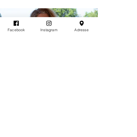
Facebook
Instagram
Adresse
Leiar Per Erik Myking
mob.
+47 913 65 522
E-post:
post@visitosteroy.no