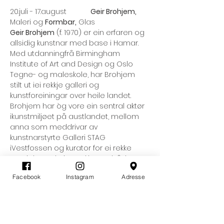
20.juli - 17.august            
Geir Brohjem,
Maleri og 
Formbar,
 Glas
Geir Brohjem
 (f. 1970) er ein erfaren og 
allsidig kunstnar med base i Hamar. 
Med utdanningfrå Birmingham 
Institute of Art and Design og Oslo 
Tegne- og maleskole, har Brohjem 
stilt ut iei rekkje galleri og 
kunstforeiningar over heile landet. 
Brohjem har òg vore ein sentral aktør 
ikunstmiljøet på austlandet, mellom 
anna som meddrivar av 
kunstnarstyrte Galleri STAG 
iVestfossen og kurator for ei rekke 
prosjekt. Med eit uttrykk som både er 
poetisk og stofflegforankra, inviterer 
Facebook
Instagram
Adresse
han betraktaren inn i landskap fylt av i 
stillferdig 
undring.Vi
 gler oss stort til å 
vise fram arbeida hans denne 
sesongen, saman 
medglaskunstnarduoen Formbar.​​​​