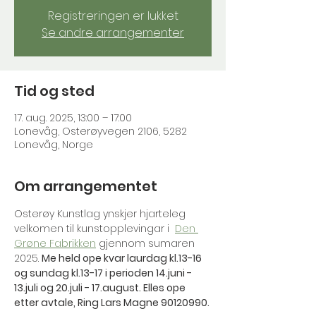
Registreringen er lukket
Se andre arrangementer
Tid og sted
17. aug. 2025, 13:00 – 17:00
Lonevåg, Osterøyvegen 2106, 5282
Lonevåg, Norge
Om arrangementet
Osterøy Kunstlag ynskjer hjarteleg 
velkomen til kunstopplevingar i  
Den 
Grøne Fabrikken
 gjennom sumaren 
2025. 
Me held ope kvar laurdag kl.13-16 
og sundag kl.13-17 i perioden 14.juni - 
13.juli og 20.juli - 17.august. Elles ope 
etter avtale, Ring Lars Magne 90120990.