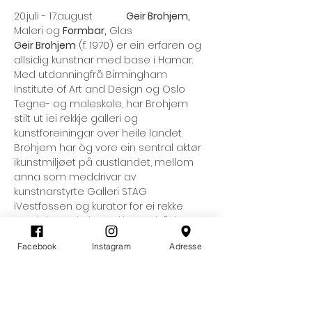
20.juli - 17.august            
Geir Brohjem,
Maleri og 
Formbar,
 Glas
Geir Brohjem
 (f. 1970) er ein erfaren og 
allsidig kunstnar med base i Hamar. 
Med utdanningfrå Birmingham 
Institute of Art and Design og Oslo 
Tegne- og maleskole, har Brohjem 
stilt ut iei rekkje galleri og 
kunstforeiningar over heile landet. 
Brohjem har òg vore ein sentral aktør 
ikunstmiljøet på austlandet, mellom 
anna som meddrivar av 
kunstnarstyrte Galleri STAG 
iVestfossen og kurator for ei rekke 
prosjekt. Med eit uttrykk som både er 
poetisk og stofflegforankra, inviterer 
Facebook
Instagram
Adresse
han betraktaren inn i landskap fylt av i 
stillferdig 
undring.Vi
 gler oss stort til å 
vise fram arbeida hans denne 
sesongen, saman 
medglaskunstnarduoen Formbar.​​​​