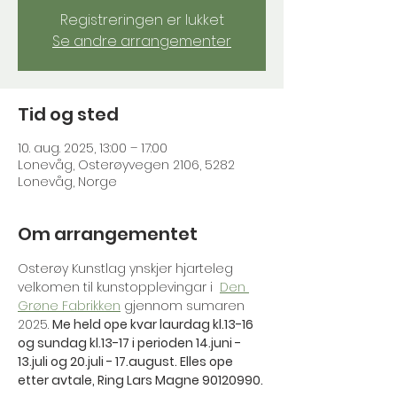
Registreringen er lukket
Se andre arrangementer
Tid og sted
10. aug. 2025, 13:00 – 17:00
Lonevåg, Osterøyvegen 2106, 5282
Lonevåg, Norge
Om arrangementet
Osterøy Kunstlag ynskjer hjarteleg 
velkomen til kunstopplevingar i  
Den 
Grøne Fabrikken
 gjennom sumaren 
2025. 
Me held ope kvar laurdag kl.13-16 
og sundag kl.13-17 i perioden 14.juni - 
13.juli og 20.juli - 17.august. Elles ope 
etter avtale, Ring Lars Magne 90120990.