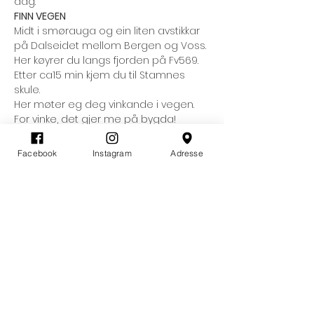
dag.
FINN VEGEN
Midt i smørauga og ein liten avstikkar 
på Dalseidet mellom Bergen og Voss.

Her køyrer du langs fjorden på Fv569.
Etter ca15 min kjem du til Stamnes 
skule.

Her møter eg deg vinkande i vegen. 
For vinke, det gjer me på bygda!
Herifrå går me nokon hundre meter 
langs vegen som er bygd med 
Facebook
Instagram
Adresse
handmakt og til gilja. Me tek oss god 
tid, for her gjeldt det å nyte både tid, 
naturen og kjensla av ro og stillhet.
Les meir >
Del dette arrangementet