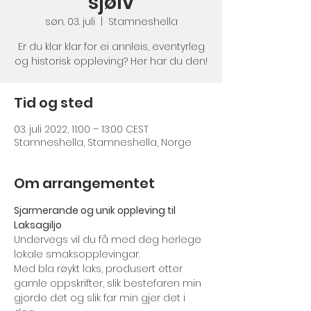
sjølv
søn. 03. juli
  |  
Stamneshella
Er du klar klar for ei annleis, eventyrleg
og historisk oppleving? Her har du den!
Tid og sted
03. juli 2022, 11:00 – 13:00 CEST
Stamneshella, Stamneshella, Norge
Om arrangementet
Sjarmerande og unik oppleving til 
Laksagiljo
Undervegs vil du få med deg herlege 
lokale smaksopplevingar.

Med bla røykt laks, produsert etter 
gamle oppskrifter, slik bestefaren min 
gjorde det og slik far min gjer det i 