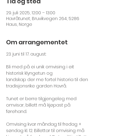
Tid og sted
29. juli 2025, 12:00 – 13:00
Havråtunet, Bruvikvegen 264, 5286
Haus, Norge
Om arrangementet
23. juni til 17. august:
Bli med på ei unik omvising i eit 
historisk klyngetun og
landskap der me fortel historia til den 
tradisjonsrike garden Havrå. 
Tunet er berre tilgjengeleg med 
omvisar, billett må kjøpast på 
førehand.
Omvising kvar måndag til fredag + 
søndag kl. 12. Billettar til omvising må 