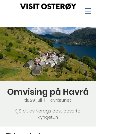
Omvising på Havrå
tir. 29. juli
  |  
Havråtunet
Sjå eit av Noregs best bevarte
klyngetun.