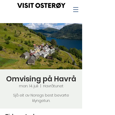
Omvising på Havrå
man. 14. juli
  |  
Havråtunet
Sjå eit av Noregs best bevarte
klyngetun.