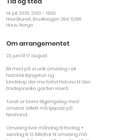
Tid og sted
14. juli 2025, 12:00 – 13:00
Havråtunet, Bruvikvegen 264, 5286
Haus, Norge
Om arrangementet
23. juni til 17. august:
Bli med på ei unik omvising i eit 
historisk klyngetun og
landskap der me fortel historia til den 
tradisjonsrike garden Havrå. 
Tunet er berre tilgjengeleg med 
omvisar, billett må kjøpast på 
førehand.
Omvising kvar måndag til fredag + 
søndag kl. 12. Billettar til omvising må 