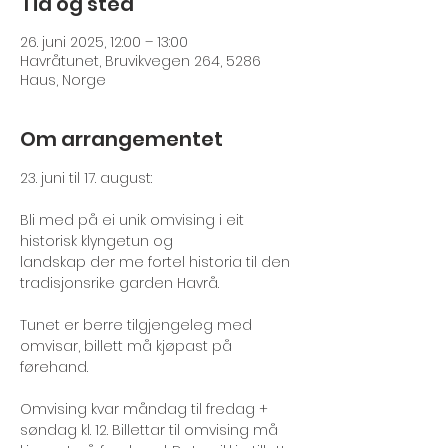
Tid og sted
26. juni 2025, 12:00 – 13:00
Havråtunet, Bruvikvegen 264, 5286
Haus, Norge
Om arrangementet
23. juni til 17. august:
Bli med på ei unik omvising i eit 
historisk klyngetun og
landskap der me fortel historia til den 
tradisjonsrike garden Havrå. 
Tunet er berre tilgjengeleg med 
omvisar, billett må kjøpast på 
førehand.
Omvising kvar måndag til fredag + 
søndag kl. 12. Billettar til omvising må 