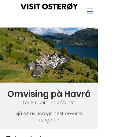
Omvising på Havrå
tor. 26. juni
  |  
Havråtunet
Sjå eit av Noregs best bevarte
klyngetun.